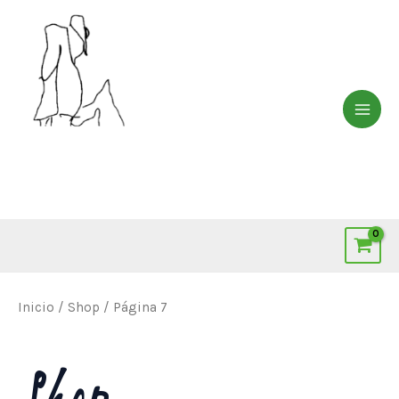
Ir
MAI
al
ME
contenido
Inicio
/
Shop
/ Página 7