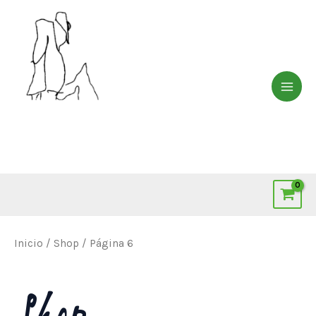
Ir
MAI
al
ME
contenido
Inicio
/
Shop
/ Página 6